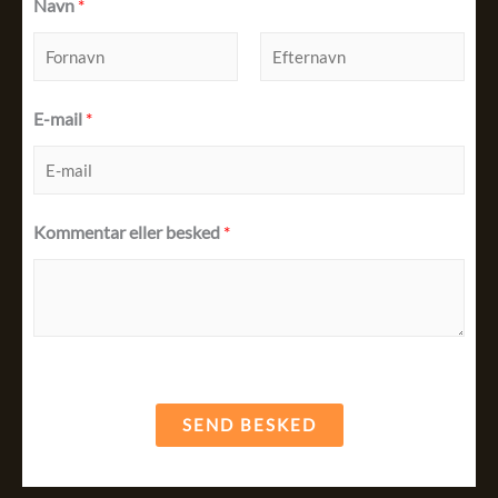
Navn
*
F
L
E-mail
*
i
a
r
s
s
t
t
Kommentar eller besked
*
SEND BESKED