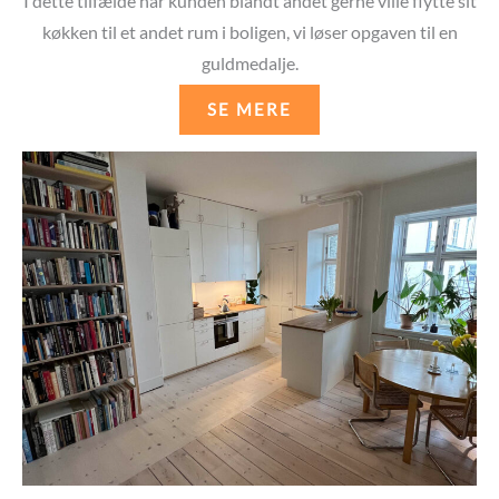
I dette tilfælde har kunden blandt andet gerne ville flytte sit
køkken til et andet rum i boligen, vi løser opgaven til en
guldmedalje.
SE MERE