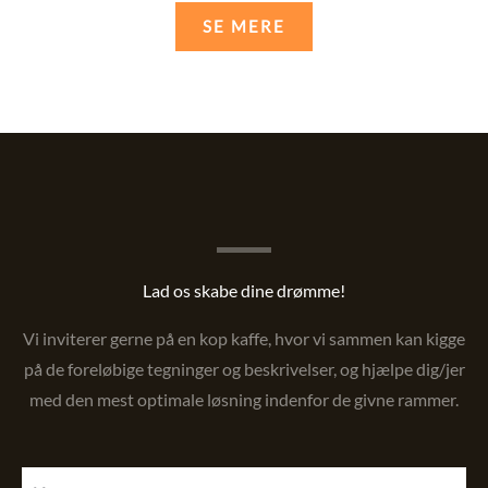
SE MERE
Lad os skabe dine drømme!
Vi inviterer gerne på en kop kaffe, hvor vi sammen kan kigge
på de foreløbige tegninger og beskrivelser, og hjælpe dig/jer
med den mest optimale løsning indenfor de givne rammer.