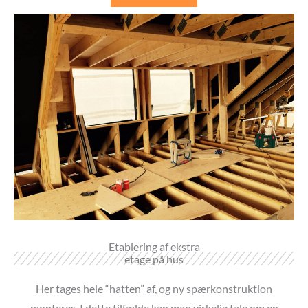
Etablering af ekstra
etage på hus
Her tages hele “hatten” af, og ny spærkonstruktion
monteres. I dette tilfælde kan man virkelig tale om en